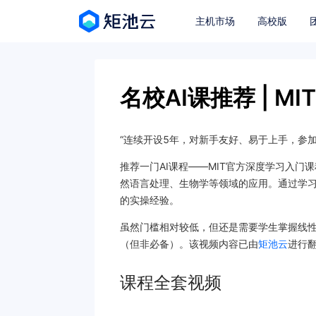
主机市场
高校版
名校AI课推荐 | M
“连续开设5年，对新手友好、易于上手，参
推荐一门AI课程——MIT官方深度学习入门课
然语言处理、生物学等领域的应用。通过学习这门
的实操经验。
虽然门槛相对较低，但还是需要学生掌握线性代
（但非必备）。该视频内容已由
矩池云
进行
课程全套视频