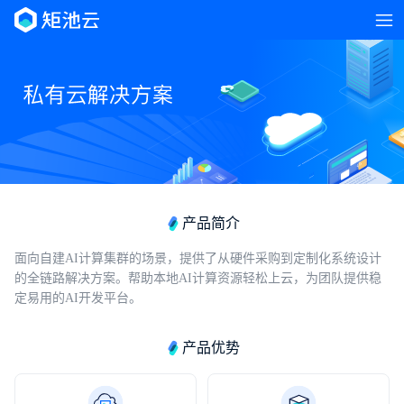
产品简介
面向自建AI计算集群的场景，提供了从硬件采购到定制化系统设计
的全链路解决方案。帮助本地AI计算资源轻松上云，为团队提供稳
定易用的AI开发平台。
产品优势