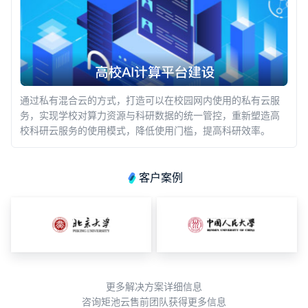
通过私有混合云的方式，打造可以在校园网内使用的私有云服
务，实现学校对算力资源与科研数据的统一管控，重新塑造高
校科研云服务的使用模式，降低使用门槛，提高科研效率。
客户案例
更多解决方案详细信息
咨询矩池云售前团队获得更多信息